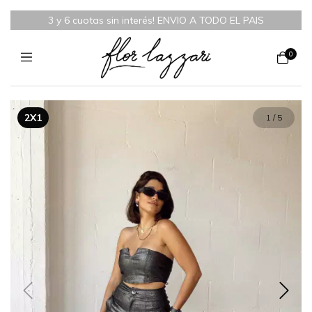
3 y 6 cuotas sin interés! ENVIO A TODO EL PAIS
0
2X1
1
/
5