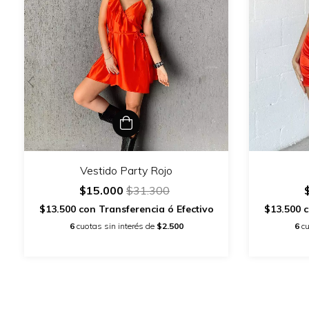
Vestido Party Rojo
$15.000
$31.300
$13.500
con
Transferencia ó Efectivo
$13.500
c
6
cuotas sin interés de
$2.500
6
cu