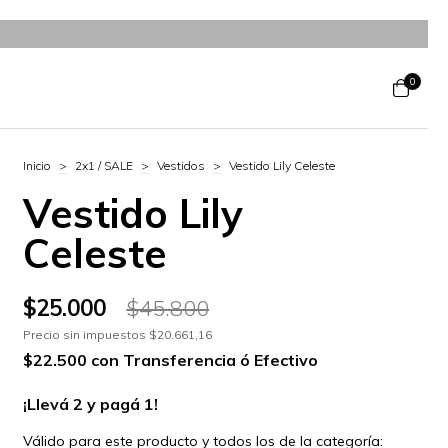
0
Inicio
>
2x1 / SALE
>
Vestidos
>
Vestido Lily Celeste
Vestido Lily
Celeste
$25.000
$45.800
Precio sin impuestos
$20.661,16
$22.500
con
Transferencia ó Efectivo
¡Llevá 2 y pagá 1!
Válido para este producto y todos los de la categoría: