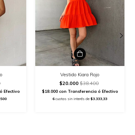
co
Vestido Kiara Rojo
0
$20.000
$38.400
ó Efectivo
$18.000
con
Transferencia ó Efectivo
.500
6
cuotas sin interés de
$3.333,33